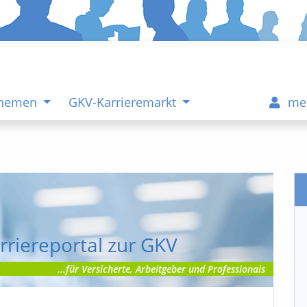
Themen
GKV-Karrieremarkt
me
rriereportal zur GKV
...für Versicherte, Arbeitgeber und Professionals