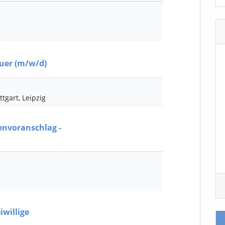
euer
(m/w/d)
tgart, Leipzig
envoranschlag -
iwillige