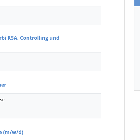
bi RSA, Controlling und
ner
sse
ce
(m/w/d)