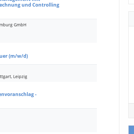
echnung und Controlling
amburg GmbH
euer
(m/w/d)
tgart, Leipzig
envoranschlag -