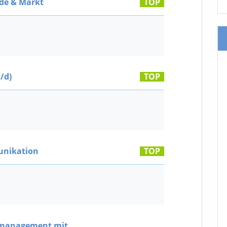
de & Markt
TOP
/d)
TOP
nikation
TOP
nzmanagement mit