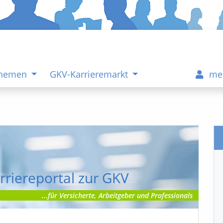
Themen
GKV-Karrieremarkt
me
rriereportal zur GKV
...für Versicherte, Arbeitgeber und Professionals