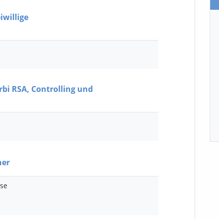
iwillige
bi RSA, Controlling und
ner
sse