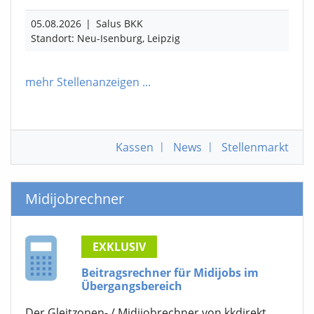
05.08.2026
|
Salus BKK
Standort: Neu-Isenburg, Leipzig
mehr Stellenanzeigen
...
Kassen
|
News
|
Stellenmarkt
Midijobrechner
EXKLUSIV
Beitragsrechner für Midijobs im
Übergangsbereich
Der Gleitzonen- / Midijobrechner von kkdirekt