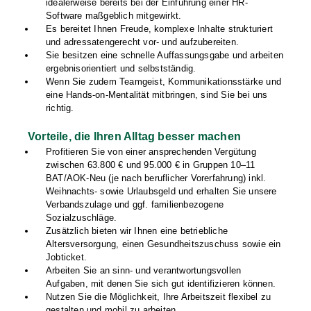
idealerweise bereits bei der Einführung einer HR-
Software maßgeblich mitgewirkt.
Es bereitet Ihnen Freude, komplexe Inhalte strukturiert
und adressatengerecht vor- und aufzubereiten.
Sie besitzen eine schnelle Auffassungsgabe und arbeiten
ergebnisorientiert und selbstständig.
Wenn Sie zudem Teamgeist, Kommunikationsstärke und
eine Hands-on-Mentalität mitbringen, sind Sie bei uns
richtig.
Vorteile, die Ihren Alltag besser machen
Profitieren Sie von einer ansprechenden Vergütung
zwischen 63.800 € und 95.000 € in Gruppen 10–11
BAT/AOK-Neu (je nach beruflicher Vorerfahrung) inkl.
Weihnachts- sowie Urlaubsgeld und erhalten Sie unsere
Verbandszulage und ggf. familienbezogene
Sozialzuschläge.
Zusätzlich bieten wir Ihnen eine betriebliche
Altersversorgung, einen Gesundheitszuschuss sowie ein
Jobticket.
Arbeiten Sie an sinn- und verantwortungsvollen
Aufgaben, mit denen Sie sich gut identifizieren können.
Nutzen Sie die Möglichkeit, Ihre Arbeitszeit flexibel zu
gestalten und mobil zu arbeiten.