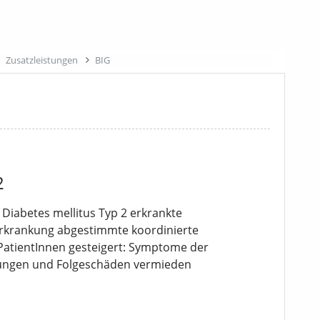
Zusatzleistungen
BIG
2
iabetes mellitus Typ 2 erkrankte
 Erkrankung abgestimmte koordinierte
PatientInnen gesteigert: Symptome der
kungen und Folgeschäden vermieden