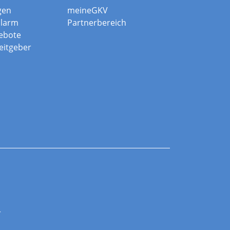
gen
meineGKV
alarm
Partnerbereich
ebote
beitgeber
r