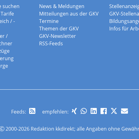
e suchen
News & Meldungen
Stellenanzei
Tarife
Mitteilungen aus der GKV
GKV-Stellen
ich / -
Termine
Bildungsang
Themen der GKV
Infos für Ar
er /
GKV-Newsletter
chner
RSS-Feeds
züge
herung
orge
Feeds
:
empfehlen:
2000-2026 Redaktion kkdirekt; alle Angaben ohne Gewäh