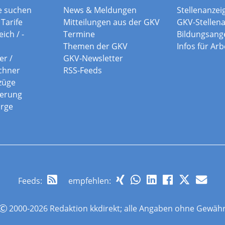
e suchen
News & Meldungen
Stellenanzei
Tarife
Mitteilungen aus der GKV
GKV-Stellen
ich / -
Termine
Bildungsang
Themen der GKV
Infos für Ar
er /
GKV-Newsletter
chner
RSS-Feeds
züge
herung
orge
Feeds
:
empfehlen:
2000-2026 Redaktion kkdirekt; alle Angaben ohne Gewäh