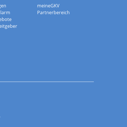
gen
meineGKV
alarm
Partnerbereich
ebote
beitgeber
r