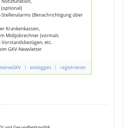
 Notizfunktion,
 (optional)
V-Stellenalarms (Benachrichtigung über
der Krankenkassen,
eim Midijobrechner (vormals
u Vorstandsbezügen, etc.
beim GKV-Newsletter
 meineGKV
|
einloggen
|
registrieren
KV
und Gesundheitspolitik