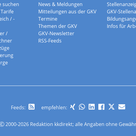
e suchen
News & Meldungen
Stellenanzei
Tarife
Mitteilungen aus der GKV
GKV-Stellen
ich / -
Termine
Bildungsang
Themen der GKV
Infos für Ar
er /
GKV-Newsletter
chner
RSS-Feeds
züge
herung
orge
Feeds
:
empfehlen:
2000-2026 Redaktion kkdirekt; alle Angaben ohne Gewäh