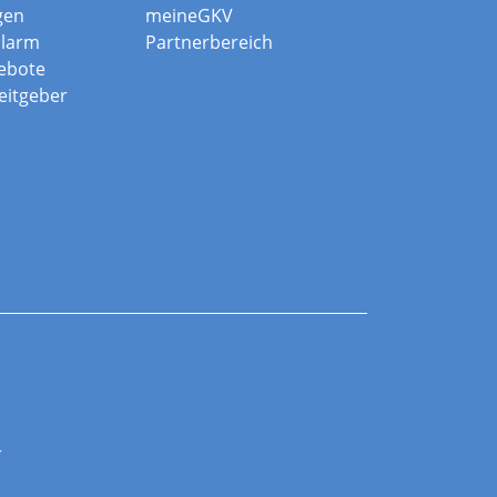
gen
meineGKV
alarm
Partnerbereich
ebote
beitgeber
r