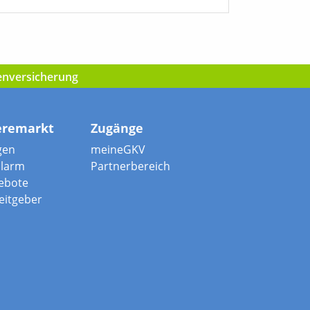
kenversicherung
eremarkt
Zugänge
gen
meineGKV
alarm
Partnerbereich
ebote
beitgeber