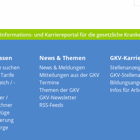
nformations- und Karriereportal für die gesetzliche Kran
ssen
News & Themen
GKV-Karri
e suchen
News & Meldungen
Stellenanzei
Tarife
Mitteilungen aus der GKV
GKV-Stellen
ich / -
Termine
Bildungsang
Themen der GKV
Infos für Ar
er /
GKV-Newsletter
chner
RSS-Feeds
züge
herung
orge