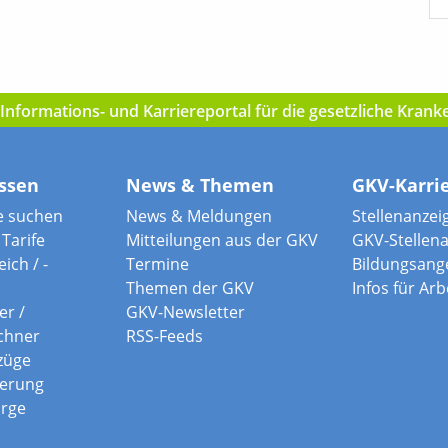
nformations- und Karriereportal für die gesetzliche Kran
ssen
News & Themen
GKV-Karri
e suchen
News & Meldungen
Stellenanzei
Tarife
Mitteilungen aus der GKV
GKV-Stellen
ich / -
Termine
Bildungsang
Themen der GKV
Infos für Ar
er /
GKV-Newsletter
chner
RSS-Feeds
züge
herung
orge