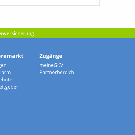
kenversicherung
eremarkt
Zugänge
gen
meineGKV
alarm
Partnerbereich
ebote
beitgeber