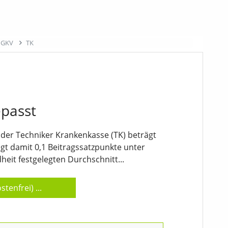
r GKV
TK
epasst
 der Techniker Krankenkasse (TK) beträgt
egt damit 0,1 Beitragssatzpunkte unter
it festgelegten Durchschnitt...
stenfrei)
...