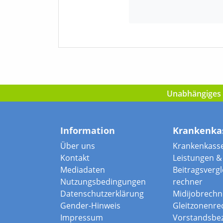
Unabhängiges I
Information
Krankenka
Über uns
Krankenkass
Kontakt
Leistungen & 
Mediadaten
Beitragsvergle
Nutzungsbedingungen
rechner
Datenschutzerklärung
Midijobrechn
Gender-Hinweis
Gleitzonenre
Impressum
Vorstandsbe