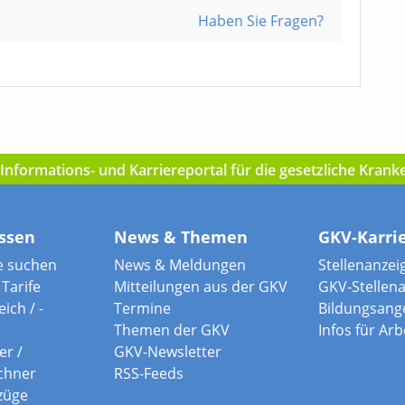
Haben Sie Fragen?
nformations- und Karriereportal für die gesetzliche Kran
ssen
News & Themen
GKV-Karri
e suchen
News & Meldungen
Stellenanzei
Tarife
Mitteilungen aus der GKV
GKV-Stellen
ich / -
Termine
Bildungsang
Themen der GKV
Infos für Ar
er /
GKV-Newsletter
chner
RSS-Feeds
züge