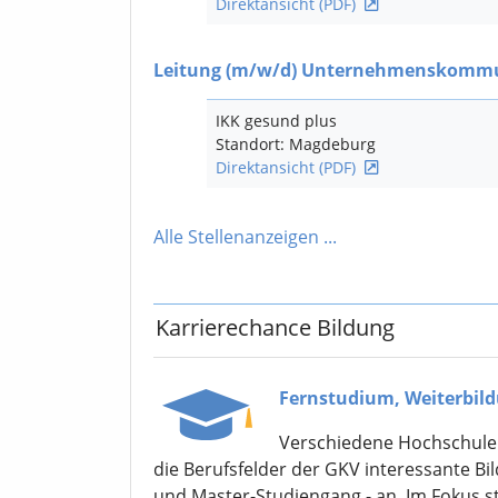
Direktansicht (PDF)
Leitung
(m/w/d)
Unternehmenskommu
IKK gesund plus
Standort: Magdeburg
Direktansicht (PDF)
Alle Stellenanzeigen
...
Karrierechance Bildung
Fernstudium, Weiterbild
Verschiedene Hochschulen
die Berufsfelder der GKV interessante B
und Master-Studiengang - an. Im Fokus