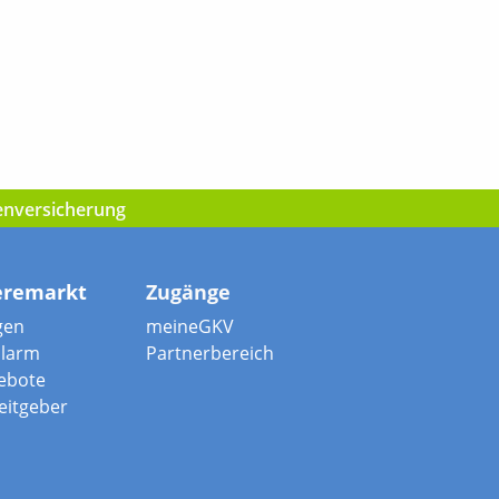
kenversicherung
eremarkt
Zugänge
gen
meineGKV
alarm
Partnerbereich
ebote
beitgeber