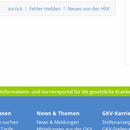
zurück
|
Fehler melden
|
Neues von der HEK
nformations- und Karriereportal für die gesetzliche Kran
ssen
News & Themen
GKV-Karri
e suchen
News & Meldungen
Stellenanzei
Tarife
Mitteilungen aus der GKV
GKV-Stellen