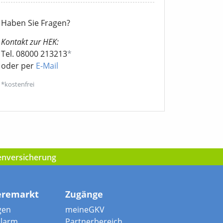
Haben Sie Fragen?
Kontakt zur HEK:
Tel. 08000 213213
*
oder per
E-Mail
*kostenfrei
kenversicherung
eremarkt
Zugänge
gen
meineGKV
alarm
Partnerbereich