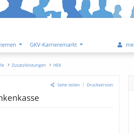
Themen
GKV-Karrieremarkt
me
ife
Zusatzleistungen
HEK
|
Seite teilen
Druckversion
ankenkasse