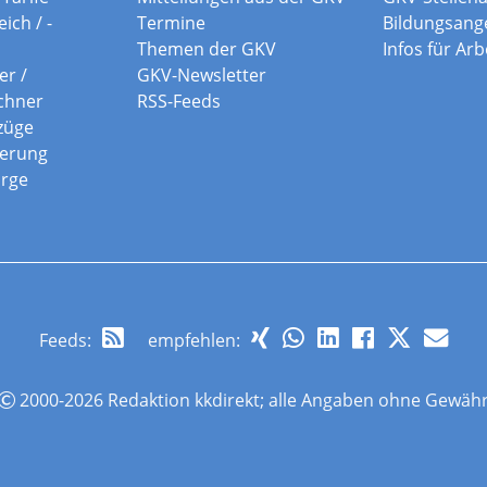
ich / -
Termine
Bildungsang
Themen der GKV
Infos für Ar
er /
GKV-Newsletter
chner
RSS-Feeds
züge
herung
orge
Feeds
:
empfehlen:
2000-2026 Redaktion kkdirekt; alle Angaben ohne Gewäh