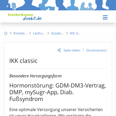
Kranke
Leistu
Zusatz
IKK cl
|
Seite teilen
Druckversion
IKK classic
Besondere Versorgungsform
Hormonstörung: GDM-DM3-Vertrag,
DMP, mySugr-App, Diab.
Fußsyndrom
Eine optimale Versorgung unserer Versicherten
ist unser Hauptanliegen. Wir ergänzen die