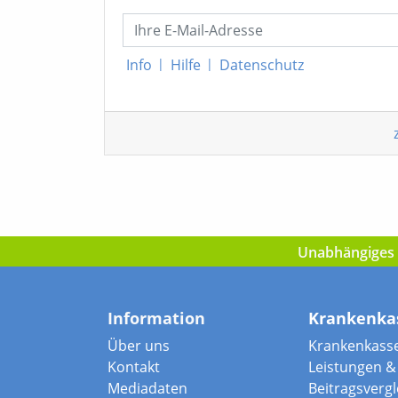
Info
|
Hilfe
|
Datenschutz
Unabhängiges I
Information
Krankenka
Über uns
Krankenkass
Kontakt
Leistungen & 
Mediadaten
Beitragsvergle