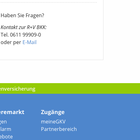
Haben Sie Fragen?
Kontakt zur R+V BKK:
Tel. 0611 99909-0
oder per
E-Mail
kenversicherung
eremarkt
Zugänge
gen
meineGKV
alarm
Partnerbereich
ebote