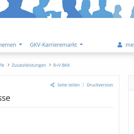
Themen
GKV-Karrieremarkt
me
ife
Zusatzleistungen
R+V BKK
|
Seite teilen
Druckversion
sse