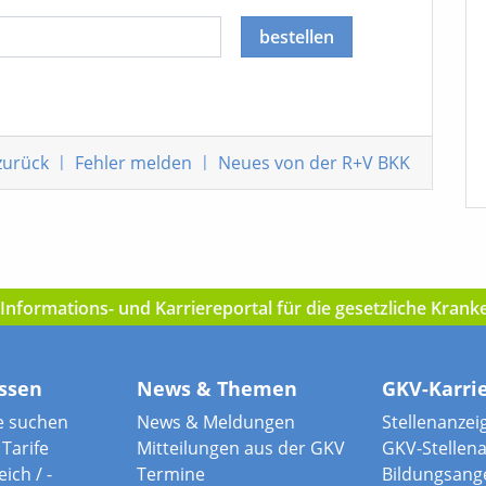
bestellen
zurück
|
Fehler melden
|
Neues von der R+V BKK
nformations- und Karriereportal für die gesetzliche Kran
ssen
News & Themen
GKV-Karri
e suchen
News & Meldungen
Stellenanzei
Tarife
Mitteilungen aus der GKV
GKV-Stellen
ich / -
Termine
Bildungsang