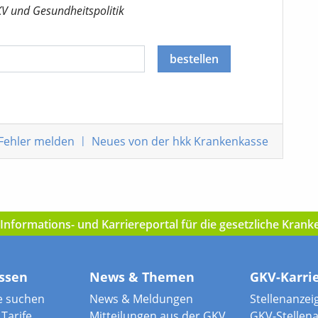
KV
und Gesundheitspolitik
bestellen
Fehler melden
|
Neues von der hkk Krankenkasse
nformations- und Karriereportal für die gesetzliche Kran
ssen
News & Themen
GKV-Karri
e suchen
News & Meldungen
Stellenanzei
Tarife
Mitteilungen aus der GKV
GKV-Stellen