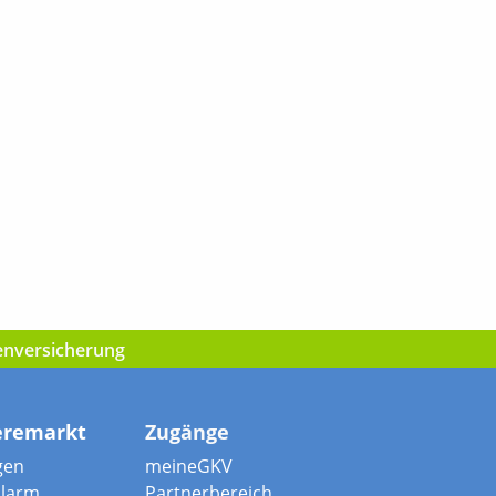
kenversicherung
eremarkt
Zugänge
gen
meineGKV
alarm
Partnerbereich