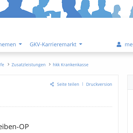
Themen
GKV-Karrieremarkt
me
ife
Zusatzleistungen
hkk Krankenkasse
|
Seite teilen
Druckversion
eiben-OP