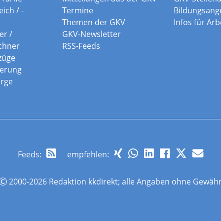
ich / -
Termine
Bildungsang
Themen der GKV
Infos für Ar
er /
GKV-Newsletter
chner
RSS-Feeds
züge
herung
orge
Feeds
:
empfehlen:
2000-2026 Redaktion kkdirekt; alle Angaben ohne Gewäh