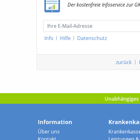
Der kostenfreie Infoservice
zur G
Info
|
Hilfe
|
Datenschutz
zurück
|
Unabhängiges I
Information
Krankenka
Über uns
Krankenkass
Kontakt
Leistungen & 