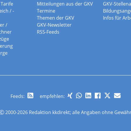
Tarife
Mitteilungen aus der GKV
GKV-Stellen
ich / -
Termine
Bildungsang
Themen der GKV
Infos für Ar
er /
GKV-Newsletter
chner
RSS-Feeds
züge
herung
orge
Feeds
:
empfehlen:
2000-2026 Redaktion kkdirekt; alle Angaben ohne Gewäh