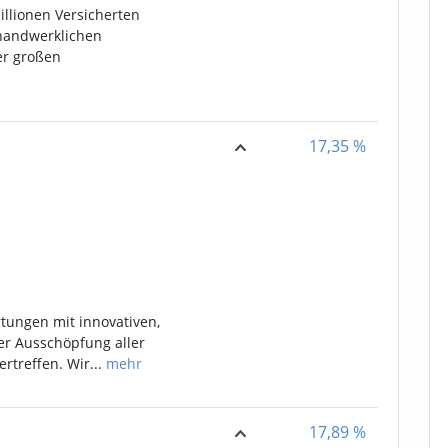
Millionen Versicherten
handwerklichen
er großen
17,35
%
rtungen mit innovativen,
er Ausschöpfung aller
rtreffen. Wir...
mehr
17,89
%