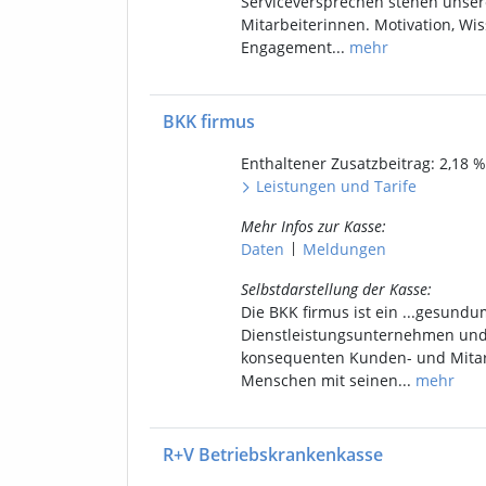
Serviceversprechen stehen unser
Mitarbeiterinnen. Motivation, Wi
Engagement...
mehr
BKK firmus
Enthaltener
Zusatzbeitrag: 2,18
%
Leistungen
und
Tarife
Mehr Infos
zur Kasse
:
|
Daten
Meldungen
Selbstdarstellung
der Kasse
:
Die BKK firmus ist ein ...gesund
Dienstleistungsunternehmen und s
konsequenten Kunden- und Mitar
Menschen mit seinen...
mehr
R+V Betriebskrankenkasse