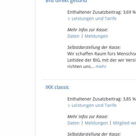
BIG direkt gesund
Enthaltener
Zusatzbeitrag: 3,69
%
Leistungen
und
Tarife
Mehr Infos
zur Kasse
:
|
Daten
Meldungen
Selbstdarstellung
der Kasse
:
Wir schaffen Raum fürs Menschsei
Leitidee der BIG, mit der wir Vers
richten uns...
mehr
IKK classic
Enthaltener
Zusatzbeitrag: 3,85
%
Leistungen
und
Tarife
Mehr Infos
zur Kasse
:
|
|
Daten
Meldungen
Mitgl
ied
we
Selbstdarstellung
der Kasse
: