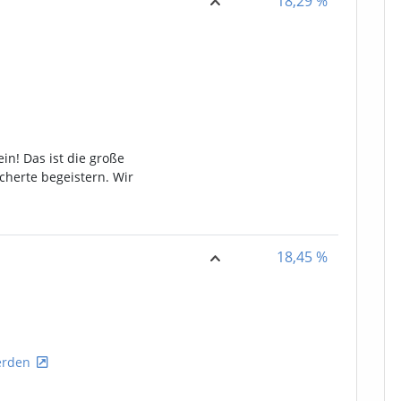
18,29
%
n! Das ist die große
icherte begeistern. Wir
18,45
%
rden