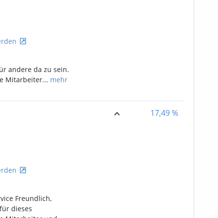
rden
ür andere da zu sein.
e Mitarbeiter...
mehr
17,49
%
rden
rvice Freundlich,
für dieses