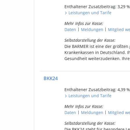
Enthaltener
Zusatzbeitrag: 3,29
%
Leistungen
und
Tarife
Mehr Infos
zur Kasse
:
|
|
Daten
Meldungen
Mitgl
ied
we
Selbstdarstellung
der Kasse
:
Die BARMER ist eine der größten 
Krankenkassen in Deutschland. Ihr
Gesundheit weiterzudenken. Ihre 
BKK24
Enthaltener
Zusatzbeitrag: 4,39
%
Leistungen
und
Tarife
Mehr Infos
zur Kasse
:
|
|
Daten
Meldungen
Mitgl
ied
we
Selbstdarstellung
der Kasse
:
Die BKK24 steht für besondere Le