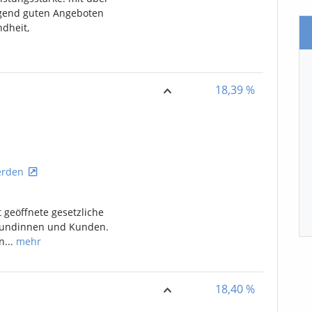
agend guten Angeboten
dheit,
18,39
%
rden
t geöffnete gesetzliche
Kundinnen und Kunden.
n...
mehr
18,40
%