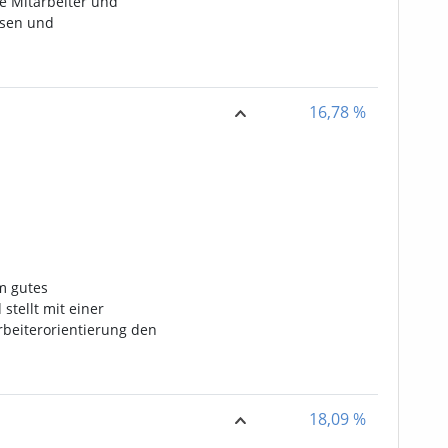
e Mitarbeiter und
ssen und
16,78
%
um gutes
tellt mit einer
beiterorientierung den
18,09
%