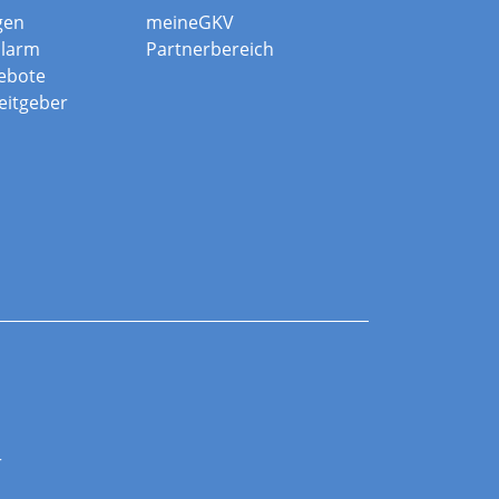
gen
meineGKV
alarm
Partnerbereich
ebote
beitgeber
r