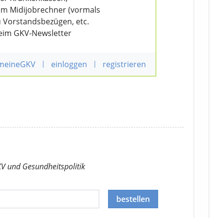
eim Midijobrechner (vormals
u Vorstandsbezügen, etc.
beim GKV-Newsletter
 meineGKV
|
einloggen
|
registrieren
KV
und Gesundheitspolitik
bestellen