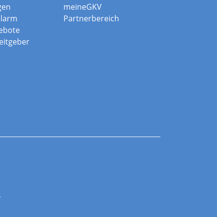
gen
meineGKV
alarm
Partnerbereich
ebote
beitgeber
r