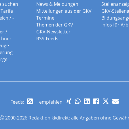
e suchen
News & Meldungen
Stellenanzei
Tarife
Mitteilungen aus der GKV
GKV-Stellen
ich / -
Termine
Bildungsang
Themen der GKV
Infos für Ar
er /
GKV-Newsletter
chner
RSS-Feeds
züge
herung
orge
Feeds
:
empfehlen:
2000-2026 Redaktion kkdirekt; alle Angaben ohne Gewäh