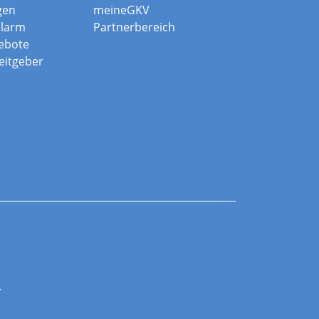
gen
meineGKV
alarm
Partnerbereich
ebote
beitgeber
r