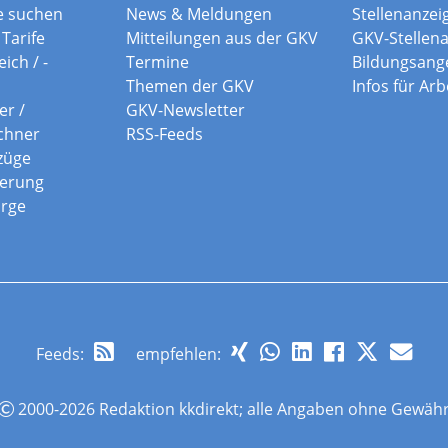
e suchen
News & Meldungen
Stellenanzei
Tarife
Mitteilungen aus der GKV
GKV-Stellen
ich / -
Termine
Bildungsang
Themen der GKV
Infos für Ar
er /
GKV-Newsletter
chner
RSS-Feeds
züge
herung
orge
Feeds
:
empfehlen:
2000-2026 Redaktion kkdirekt; alle Angaben ohne Gewäh