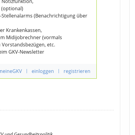
 Notizfunktion,
 (optional)
V-Stellenalarms (Benachrichtigung über
der Krankenkassen,
eim Midijobrechner (vormals
u Vorstandsbezügen, etc.
beim GKV-Newsletter
 meineGKV
|
einloggen
|
registrieren
KV
und Gesundheitspolitik