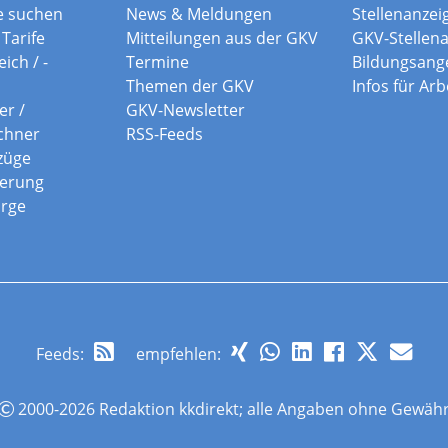
e suchen
News & Meldungen
Stellenanzei
Tarife
Mitteilungen aus der GKV
GKV-Stellen
ich / -
Termine
Bildungsang
Themen der GKV
Infos für Ar
er /
GKV-Newsletter
chner
RSS-Feeds
züge
herung
orge
Feeds
:
empfehlen:
2000-2026 Redaktion kkdirekt; alle Angaben ohne Gewäh