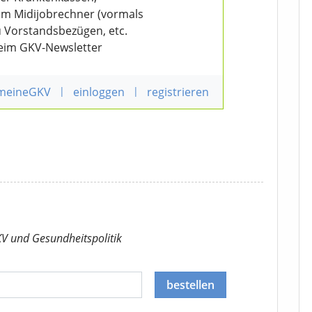
eim Midijobrechner (vormals
u Vorstandsbezügen, etc.
beim GKV-Newsletter
 meineGKV
|
einloggen
|
registrieren
KV
und Gesundheitspolitik
bestellen