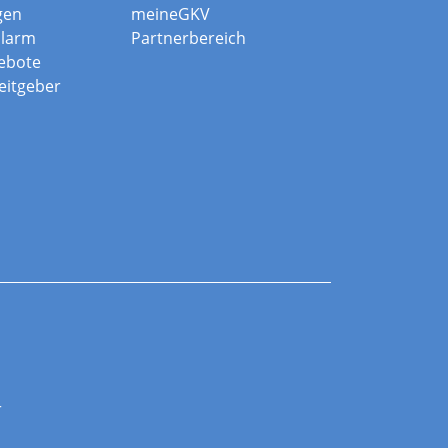
gen
meineGKV
alarm
Partnerbereich
ebote
beitgeber
r