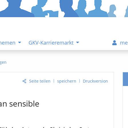
Themen
GKV-Karrieremarkt
me
gen
|
|
Seite teilen
speichern
Druckversion
an sensible