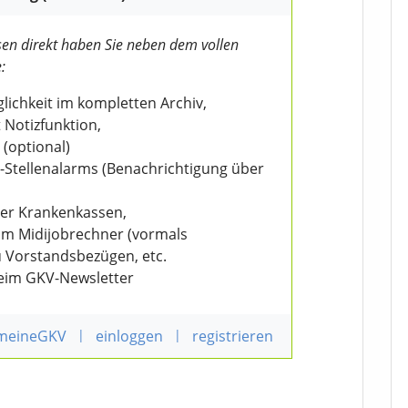
en direkt haben Sie neben dem vollen
:
ichkeit im kompletten Archiv,
 Notizfunktion,
 (optional)
V-Stellenalarms (Benachrichtigung über
der Krankenkassen,
eim Midijobrechner (vormals
u Vorstandsbezügen, etc.
beim GKV-Newsletter
 meineGKV
|
einloggen
|
registrieren