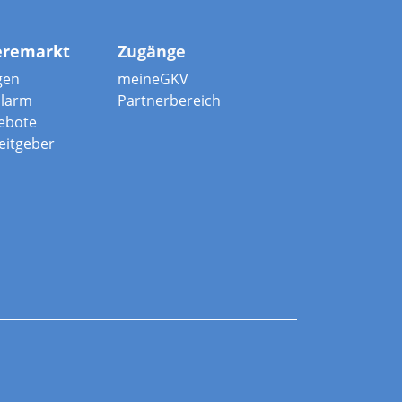
eremarkt
Zugänge
gen
meineGKV
alarm
Partnerbereich
ebote
beitgeber