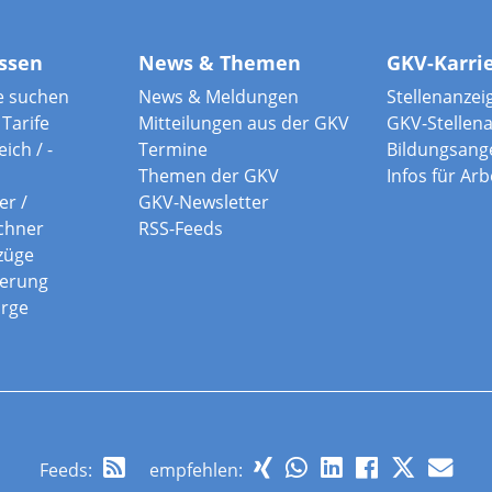
ssen
News & Themen
GKV-Karri
e suchen
News & Meldungen
Stellenanzei
Tarife
Mitteilungen aus der GKV
GKV-Stellen
ich / -
Termine
Bildungsang
Themen der GKV
Infos für Ar
er /
GKV-Newsletter
chner
RSS-Feeds
züge
herung
orge
Feeds
:
empfehlen: