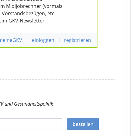
eim Midijobrechner (vormals
u Vorstandsbezügen, etc.
beim GKV-Newsletter
 meineGKV
|
einloggen
|
registrieren
KV
und Gesundheitspolitik
bestellen