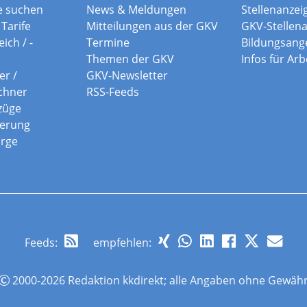
e suchen
News & Meldungen
Stellenanzei
Tarife
Mitteilungen aus der GKV
GKV-Stellen
ich / -
Termine
Bildungsang
Themen der GKV
Infos für Ar
er /
GKV-Newsletter
chner
RSS-Feeds
züge
herung
orge
Feeds
:
empfehlen:
2000-2026 Redaktion kkdirekt; alle Angaben ohne Gewäh