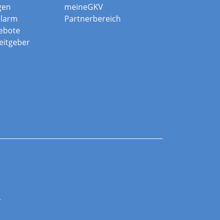
gen
meineGKV
alarm
Partnerbereich
ebote
beitgeber
r