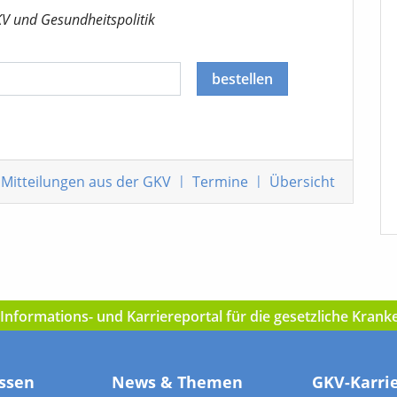
KV
und Gesundheitspolitik
bestellen
Mitteilungen
aus der GKV
|
Termine
|
Übersicht
nformations- und Karriereportal für die gesetzliche Kran
ssen
News & Themen
GKV-Karri