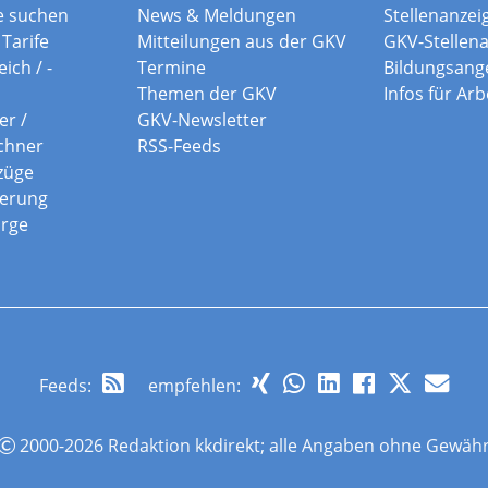
e suchen
News & Meldungen
Stellenanzei
Tarife
Mitteilungen aus der GKV
GKV-Stellen
ich / -
Termine
Bildungsang
Themen der GKV
Infos für Ar
er /
GKV-Newsletter
chner
RSS-Feeds
züge
herung
orge
Feeds
:
empfehlen:
2000-2026 Redaktion kkdirekt; alle Angaben ohne Gewäh