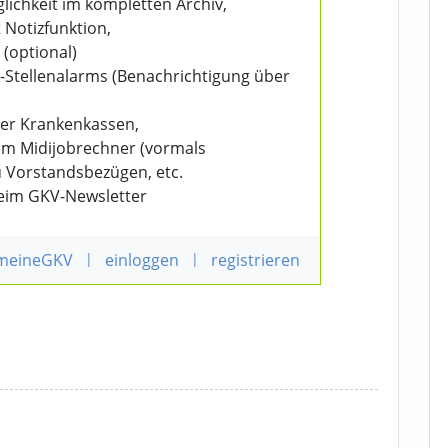
ichkeit im kompletten Archiv,
 Notizfunktion,
 (optional)
V-Stellenalarms (Benachrichtigung über
der Krankenkassen,
eim Midijobrechner (vormals
u Vorstandsbezügen, etc.
beim GKV-Newsletter
 meineGKV
|
einloggen
|
registrieren