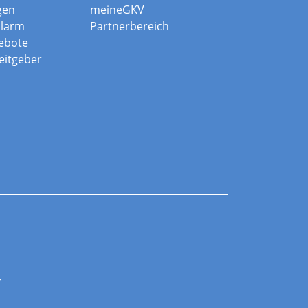
gen
meineGKV
alarm
Partnerbereich
ebote
beitgeber
r