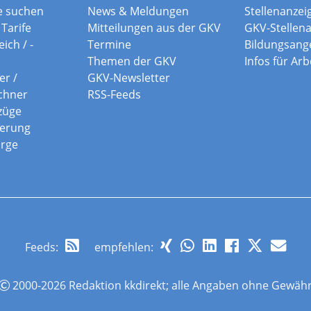
e suchen
News & Meldungen
Stellenanzei
Tarife
Mitteilungen aus der GKV
GKV-Stellen
ich / -
Termine
Bildungsang
Themen der GKV
Infos für Ar
er /
GKV-Newsletter
chner
RSS-Feeds
züge
herung
orge
Feeds
:
empfehlen:
2000-2026 Redaktion kkdirekt; alle Angaben ohne Gewäh