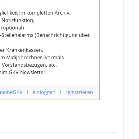
:
ichkeit im kompletten Archiv,
 Notizfunktion,
 (optional)
V-Stellenalarms (Benachrichtigung über
der Krankenkassen,
eim Midijobrechner (vormals
u Vorstandsbezügen, etc.
beim GKV-Newsletter
 meineGKV
|
einloggen
|
registrieren