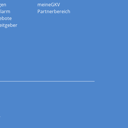
gen
meineGKV
alarm
Partnerbereich
ebote
beitgeber
r