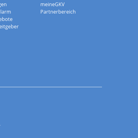
gen
meineGKV
alarm
Partnerbereich
ebote
beitgeber
r