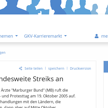
Themen
GKV-Karrieremarkt
me
gen
|
|
Seite teilen
speichern
Druckversion
ndesweite Streiks an
 Ärzte "Marburger Bund" (MB) ruft die
- und Protesttag am 19. Oktober 2005 auf.
rhandlungen mit den Ländern, die
n, dann aber auf Mitte Oktober...