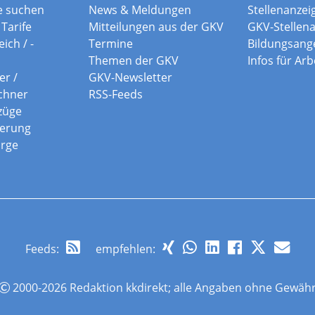
e suchen
News & Meldungen
Stellenanzei
Tarife
Mitteilungen aus der GKV
GKV-Stellen
ich / -
Termine
Bildungsang
Themen der GKV
Infos für Ar
er /
GKV-Newsletter
chner
RSS-Feeds
züge
herung
orge
Feeds
:
empfehlen:
2000-2026 Redaktion kkdirekt; alle Angaben ohne Gewäh