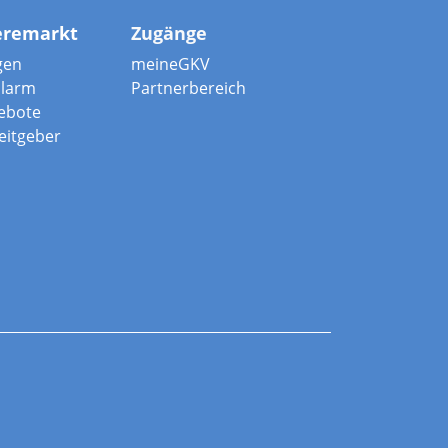
eremarkt
Zugänge
gen
meineGKV
alarm
Partnerbereich
ebote
beitgeber