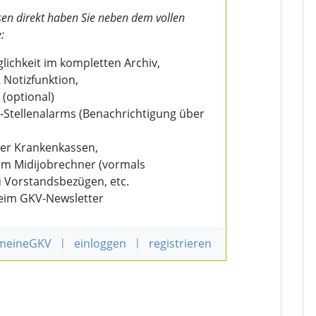
en direkt haben Sie neben dem vollen
:
ichkeit im kompletten Archiv,
 Notizfunktion,
 (optional)
V-Stellenalarms (Benachrichtigung über
der Krankenkassen,
eim Midijobrechner (vormals
u Vorstandsbezügen, etc.
beim GKV-Newsletter
 meineGKV
|
einloggen
|
registrieren