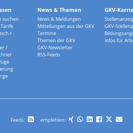
ssen
News & Themen
GKV-Karri
e suchen
News & Meldungen
Stellenanzei
Tarife
Mitteilungen aus der GKV
GKV-Stellen
ich / -
Termine
Bildungsang
Themen der GKV
Infos für Ar
er /
GKV-Newsletter
chner
RSS-Feeds
züge
herung
orge
Feeds
:
empfehlen: