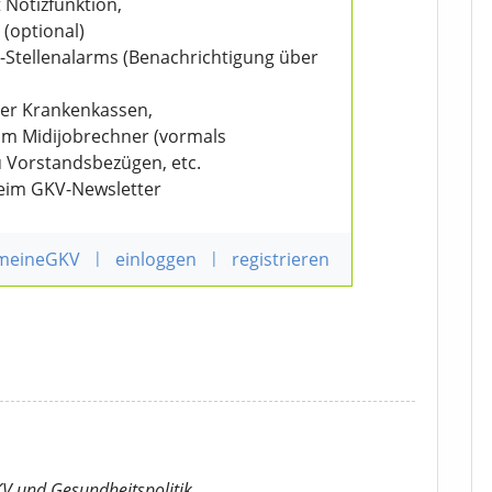
 Notizfunktion,
 (optional)
V-Stellenalarms (Benachrichtigung über
der Krankenkassen,
eim Midijobrechner (vormals
u Vorstandsbezügen, etc.
beim GKV-Newsletter
 meineGKV
|
einloggen
|
registrieren
KV
und Gesundheitspolitik