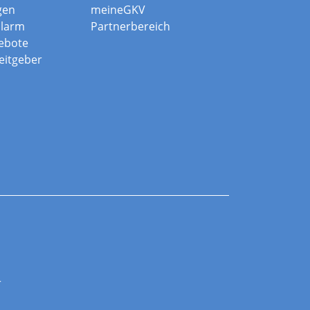
gen
meineGKV
alarm
Partnerbereich
ebote
beitgeber
r