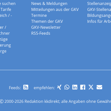
e suchen
News & Meldungen
Stellenanzei
Tarife
Mitteilungen aus der GKV
GKV-Stellen
ich / -
Termine
Bildungsang
Themen der GKV
Infos für Ar
er /
GKV-Newsletter
chner
RSS-Feeds
züge
herung
orge
Feeds
:
empfehlen:
2000-2026 Redaktion kkdirekt; alle Angaben ohne Gewäh