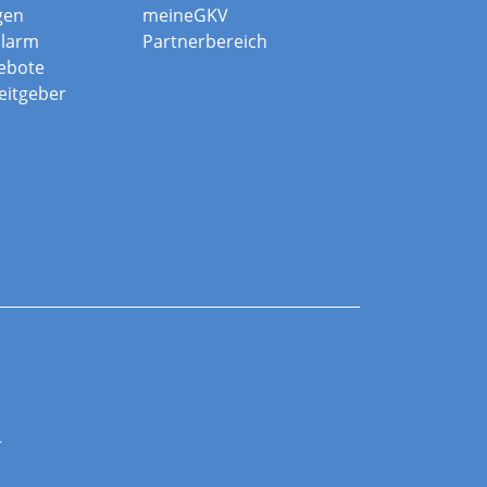
gen
meineGKV
alarm
Partnerbereich
ebote
beitgeber
r