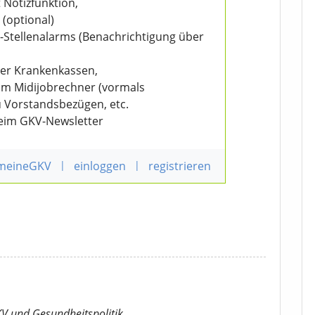
 Notizfunktion,
 (optional)
V-Stellenalarms (Benachrichtigung über
der Krankenkassen,
eim Midijobrechner (vormals
u Vorstandsbezügen, etc.
beim GKV-Newsletter
 meineGKV
|
einloggen
|
registrieren
KV
und Gesundheitspolitik