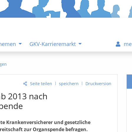
Themen
GKV-Karrieremarkt
me
gen
|
|
Seite teilen
speichern
Druckversion
ab 2013 nach
spende
vate Krankenversicherer und gesetzliche
ereitschaft zur Organspende befragen.