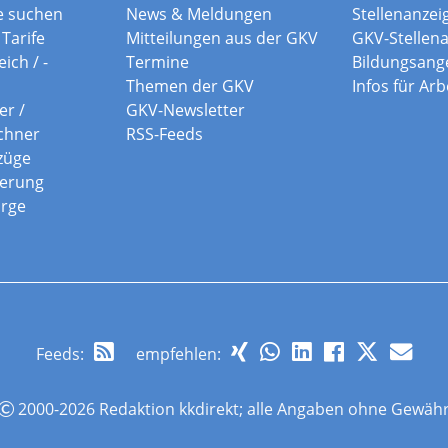
e suchen
News & Meldungen
Stellenanzei
Tarife
Mitteilungen aus der GKV
GKV-Stellen
ich / -
Termine
Bildungsang
Themen der GKV
Infos für Ar
er /
GKV-Newsletter
chner
RSS-Feeds
züge
herung
orge
Feeds
:
empfehlen:
2000-2026 Redaktion kkdirekt; alle Angaben ohne Gewäh