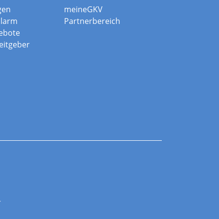
gen
meineGKV
alarm
Partnerbereich
ebote
beitgeber
r