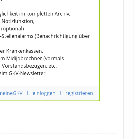
:
ichkeit im kompletten Archiv,
 Notizfunktion,
 (optional)
V-Stellenalarms (Benachrichtigung über
der Krankenkassen,
eim Midijobrechner (vormals
u Vorstandsbezügen, etc.
beim GKV-Newsletter
 meineGKV
|
einloggen
|
registrieren