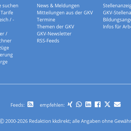
e suchen
News & Meldungen
Stellenanzei
Tarife
Mitteilungen aus der GKV
GKV-Stellen
ich / -
Termine
Bildungsang
Themen der GKV
Infos für Ar
er /
GKV-Newsletter
chner
RSS-Feeds
züge
herung
orge
Feeds
:
empfehlen:
2000-2026 Redaktion kkdirekt; alle Angaben ohne Gewäh