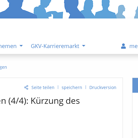
Themen
GKV-Karrieremarkt
me
gen
|
|
Seite teilen
speichern
Druckversion
en (4/4): Kürzung des