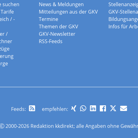
e suchen
News & Meldungen
Stellenanzei
Tarife
Mitteilungen aus der GKV
GKV-Stellen
ich / -
Termine
Bildungsang
Themen der GKV
Infos für Ar
er /
GKV-Newsletter
chner
RSS-Feeds
züge
herung
orge
Feeds
:
empfehlen:
2000-2026 Redaktion kkdirekt; alle Angaben ohne Gewäh