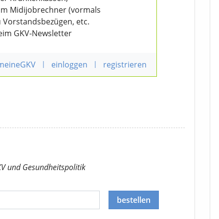
eim Midijobrechner (vormals
u Vorstandsbezügen, etc.
beim GKV-Newsletter
 meineGKV
|
einloggen
|
registrieren
KV
und Gesundheitspolitik
bestellen