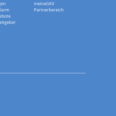
gen
meineGKV
alarm
Partnerbereich
ebote
beitgeber
r