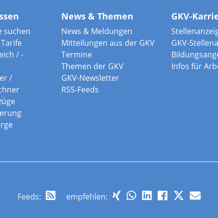
ssen
News & Themen
GKV-Karri
e suchen
News & Meldungen
Stellenanzei
Tarife
Mitteilungen aus der GKV
GKV-Stellen
ich / -
Termine
Bildungsang
Themen der GKV
Infos für Ar
er /
GKV-Newsletter
chner
RSS-Feeds
züge
herung
orge
Feeds
:
empfehlen: