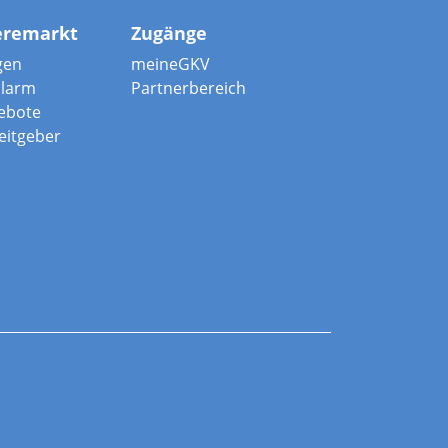
eremarkt
Zugänge
gen
meineGKV
alarm
Partnerbereich
ebote
beitgeber