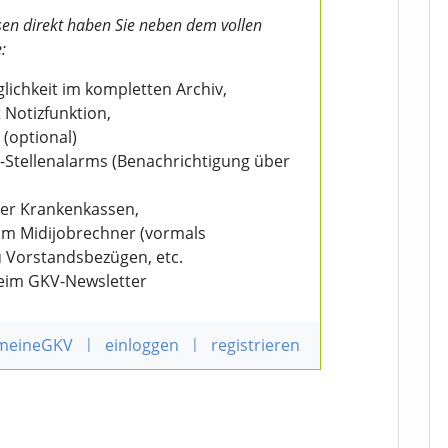
en direkt haben Sie neben dem vollen
:
ichkeit im kompletten Archiv,
 Notizfunktion,
 (optional)
V-Stellenalarms (Benachrichtigung über
der Krankenkassen,
eim Midijobrechner (vormals
u Vorstandsbezügen, etc.
beim GKV-Newsletter
 meineGKV
|
einloggen
|
registrieren