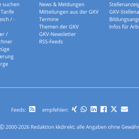
e suchen
News & Meldungen
Stellenanzei
Tarife
Mitteilungen aus der GKV
GKV-Stellen
ich / -
Termine
Bildungsang
Themen der GKV
Infos für Ar
er /
GKV-Newsletter
chner
RSS-Feeds
züge
herung
orge
Feeds
:
empfehlen:
2000-2026 Redaktion kkdirekt; alle Angaben ohne Gewäh