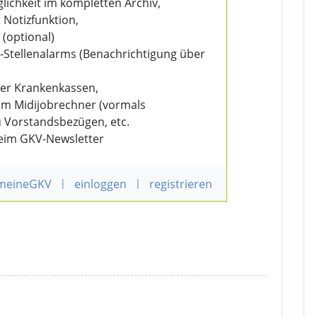
ichkeit im kompletten Archiv,
 Notizfunktion,
 (optional)
V-Stellenalarms (Benachrichtigung über
der Krankenkassen,
eim Midijobrechner (vormals
u Vorstandsbezügen, etc.
beim GKV-Newsletter
 meineGKV
|
einloggen
|
registrieren