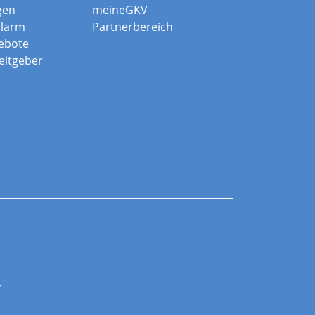
gen
meineGKV
alarm
Partnerbereich
ebote
beitgeber
r