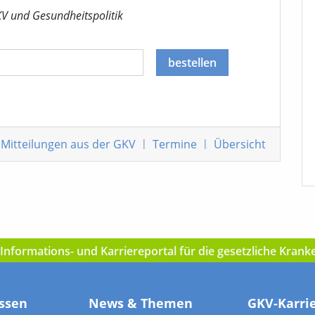
KV
und Gesundheitspolitik
bestellen
Mitteilungen
aus der GKV
|
Termine
|
Übersicht
nformations- und Karriereportal für die gesetzliche Kran
ssen
News & Themen
GKV-Karri