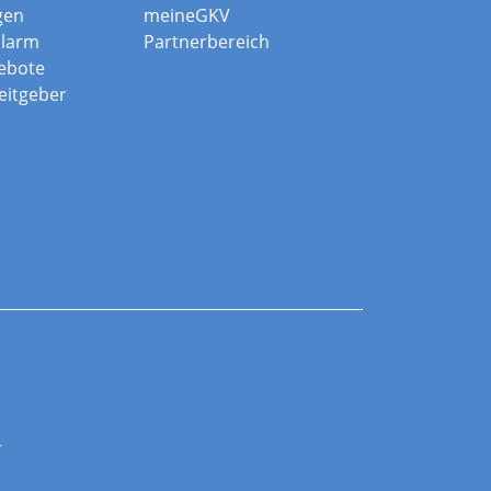
gen
meineGKV
alarm
Partnerbereich
ebote
beitgeber
r