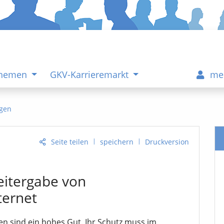
Themen
GKV-Karrieremarkt
me
gen
|
|
Seite teilen
speichern
Druckversion
eitergabe von
ternet
en sind ein hohes Gut. Ihr Schutz muss im