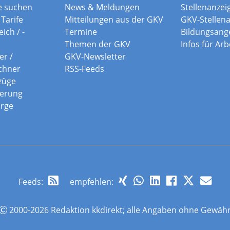
e suchen
News & Meldungen
Stellenanzei
Tarife
Mitteilungen aus der GKV
GKV-Stellen
ich / -
Termine
Bildungsang
Themen der GKV
Infos für Ar
er /
GKV-Newsletter
chner
RSS-Feeds
züge
herung
orge
Feeds
:
empfehlen:
2000-2026 Redaktion kkdirekt; alle Angaben ohne Gewäh