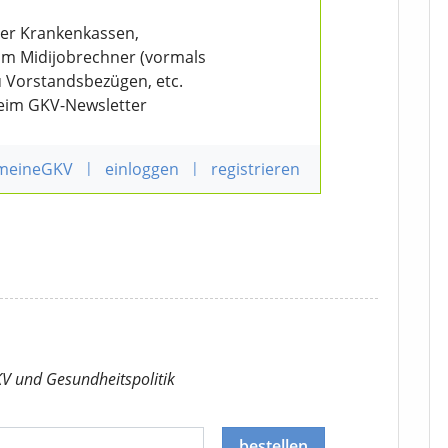
der Krankenkassen,
eim Midijobrechner (vormals
u Vorstandsbezügen, etc.
beim GKV-Newsletter
 meineGKV
|
einloggen
|
registrieren
KV
und Gesundheitspolitik
bestellen