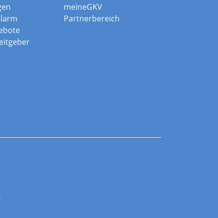
gen
meineGKV
alarm
Partnerbereich
ebote
beitgeber
r