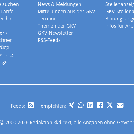
e suchen
News & Meldungen
Stellenanzei
Tarife
Mitteilungen aus der GKV
GKV-Stellen
ich / -
Termine
Bildungsang
Themen der GKV
Infos für Ar
er /
GKV-Newsletter
chner
RSS-Feeds
züge
herung
orge
Feeds
:
empfehlen:
2000-2026 Redaktion kkdirekt; alle Angaben ohne Gewäh