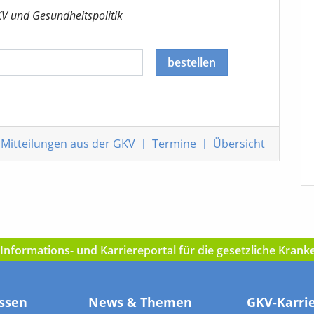
KV
und Gesundheitspolitik
bestellen
Mitteilungen
aus der GKV
|
Termine
|
Übersicht
nformations- und Karriereportal für die gesetzliche Kran
ssen
News & Themen
GKV-Karri