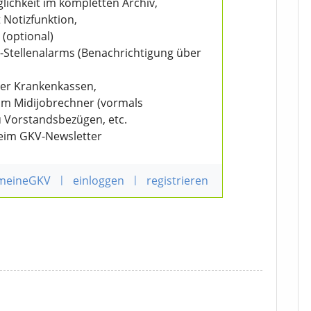
ichkeit im kompletten Archiv,
 Notizfunktion,
 (optional)
V-Stellenalarms (Benachrichtigung über
der Krankenkassen,
eim Midijobrechner (vormals
u Vorstandsbezügen, etc.
beim GKV-Newsletter
 meineGKV
|
einloggen
|
registrieren