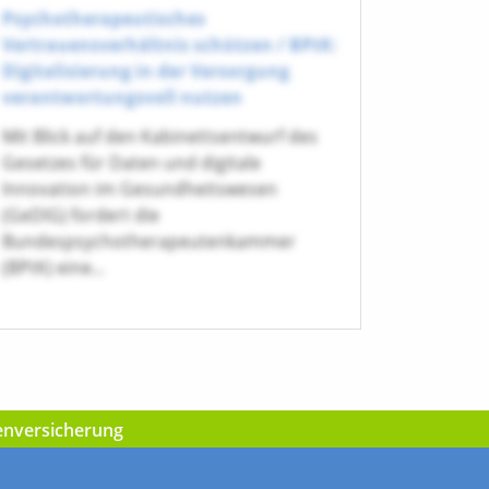
Psychotherapeutisches
Vertrauensverhältnis schützen / BPtK:
Digitalisierung in der Versorgung
verantwortungsvoll nutzen
Mit Blick auf den Kabinettsentwurf des
Gesetzes für Daten und digitale
Innovation im Gesundheitswesen
(GeDIG) fordert die
Bundespsychotherapeutenkammer
(BPtK) eine...
kenversicherung