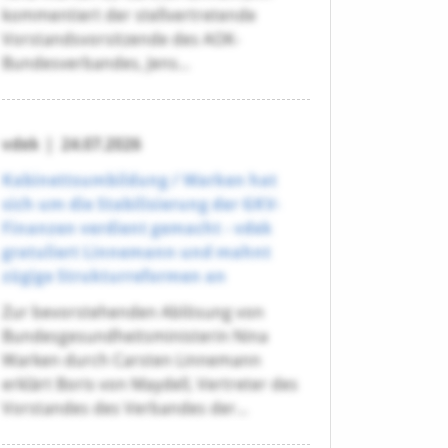
kommentiert der stellvertretende
Vorstandsvorsitzende des AOK-
Bundesverbandes, Jens...
vdek
|
24.07.2026
Kabinettsumbildung / Warken hat
sich um die Stabilisierung der GKV-
Finanzen verdient gemacht - vdek
gratuliert Linnemann und mahnt
zügige Strukturreformen an
Zur bevorstehenden Ablösung von
Bundesgesundheitsministerin Nina
Warken durch Carsten Linnemann
erklärt Boris von Maydell, Vertreter des
Vorstandes des Verbandes der...