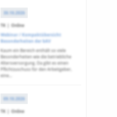
30.10.2026
TK
|
Online
Webinar / Kompaktübersicht
Besonderheiten der bAV
Kaum ein Bereich enthält so viele
Besonderheiten wie die betriebliche
Altersversorgung. Da gibt es einen
Pflichtzuschuss für den Arbeitgeber,
eine...
09.10.2026
TK
|
Online