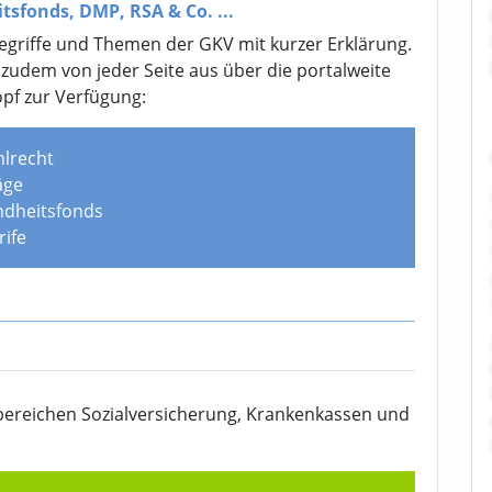
itsfonds, DMP,
RSA & Co. ...
Begriffe und Themen der GKV mit kurzer Erklärung.
n zudem von jeder Seite aus über die portalweite
pf zur Verfügung:
lrecht
äge
ndheitsfonds
rife
ereichen Sozialver­sicherung, Krankenkassen und