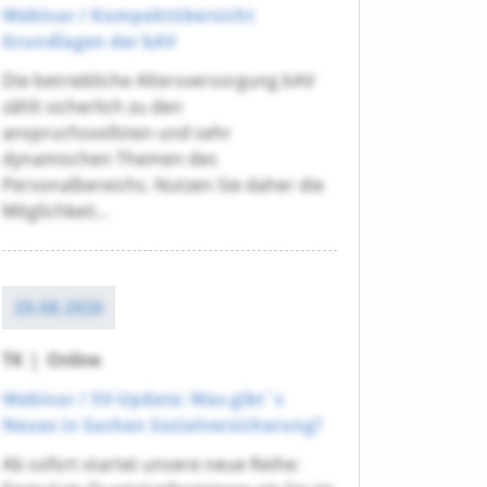
Webinar / Kompaktübersicht
Grundlagen der bAV
Die betriebliche Altersversorgung bAV
zählt sicherlich zu den
anspruchsvollsten und sehr
dynamischen Themen des
Personalbereichs. Nutzen Sie daher die
Möglichkeit...
20.08.2026
TK
|
Online
Webinar / SV-Update: Was gibt´s
Neues in Sachen Sozialversicherung?
Ab sofort startet unsere neue Reihe: