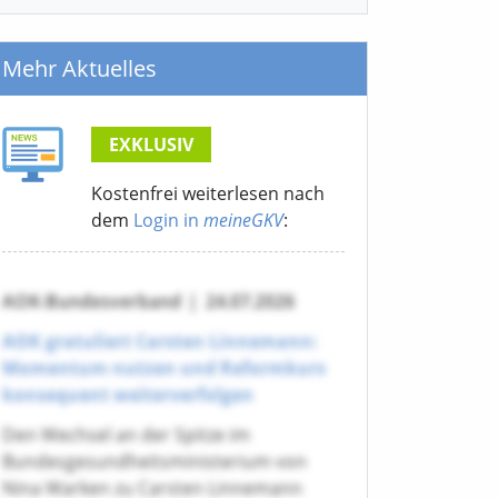
Mehr Aktuelles
EXKLUSIV
Kostenfrei weiterlesen nach
dem
Login in
meineGKV
:
AOK-Bundesverband
|
24.07.2026
AOK gratuliert Carsten Linnemann:
Momentum nutzen und Reformkurs
konsequent weiterverfolgen
Den Wechsel an der Spitze im
Bundesgesundheitsministerium von
Nina Warken zu Carsten Linnemann