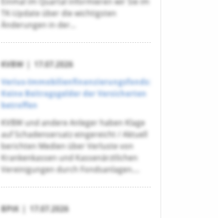
Einmal im Quartal informieren wir Sie im
TK-Update über die wichtigsten
Änderungen in der...
KVBW
|
17.07.2026
Verius-Immobilienfinanzierungsfonds:
Keine Beitragsgelder der Versicherten
betroffen
KVBW und andere Anleger haben Klage
auf Schadensersatz eingereicht / Aktuell
berichten Medien über Verluste von
Krankenkassen und Kassenärztlichen
Vereinigungen durch Fondsanlagen....
BPtK
|
17.07.2026