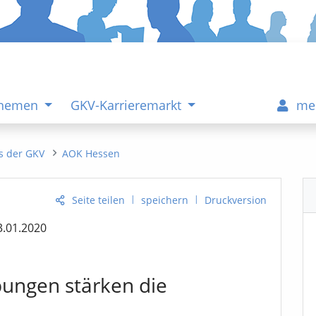
Themen
GKV-Karrieremarkt
me
s der GKV
AOK Hessen
|
|
Seite teilen
speichern
Druckversion
3.01.2020
bungen stärken die