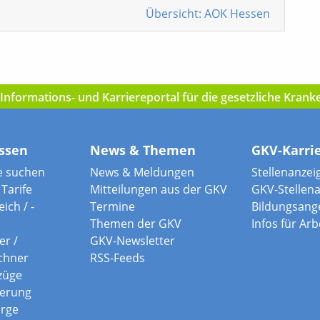
Übersicht: AOK Hessen
nformations- und Karriereportal für die gesetzliche Kran
ssen
News & Themen
GKV-Karri
e suchen
News & Meldungen
Stellenanzei
Tarife
Mitteilungen aus der GKV
GKV-Stellen
ich / -
Termine
Bildungsang
Themen der GKV
Infos für Ar
er /
GKV-Newsletter
chner
RSS-Feeds
züge
herung
orge