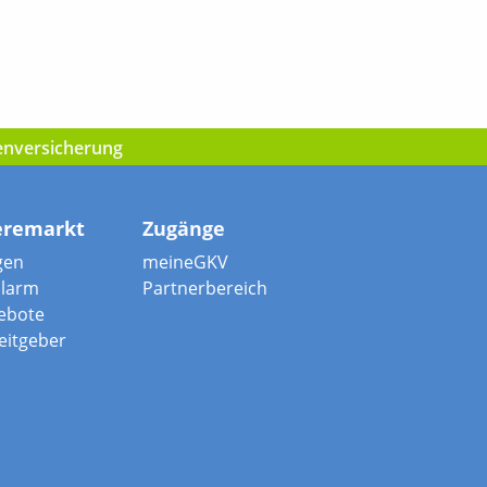
kenversicherung
eremarkt
Zugänge
gen
meineGKV
alarm
Partnerbereich
ebote
beitgeber