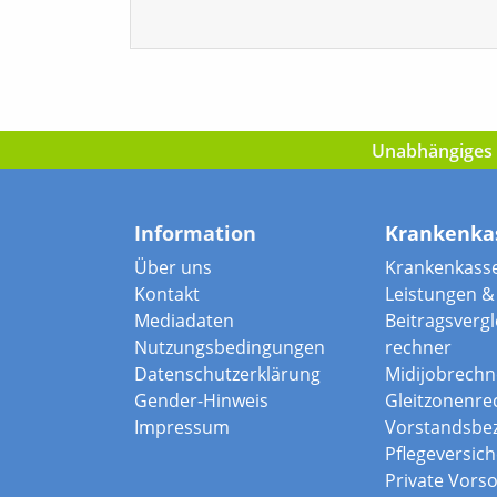
Unabhängiges I
Information
Krankenka
Über uns
Krankenkass
Kontakt
Leistungen & 
Mediadaten
Beitragsvergle
Nutzungsbedingungen
rechner
Datenschutzerklärung
Midijobrechn
Gender-Hinweis
Gleitzonenre
Impressum
Vorstandsbe
Pflegeversic
Private Vors