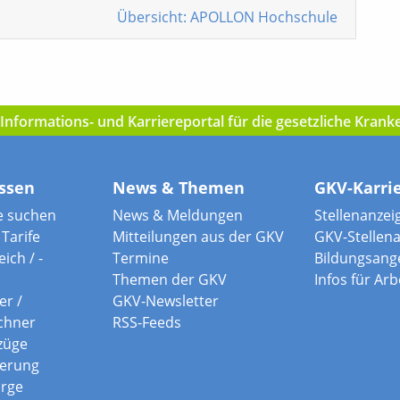
Übersicht: APOLLON Hochschule
nformations- und Karriereportal für die gesetzliche Kran
ssen
News & Themen
GKV-Karri
e suchen
News & Meldungen
Stellenanzei
Tarife
Mitteilungen aus der GKV
GKV-Stellen
ich / -
Termine
Bildungsang
Themen der GKV
Infos für Ar
er /
GKV-Newsletter
chner
RSS-Feeds
züge
herung
orge