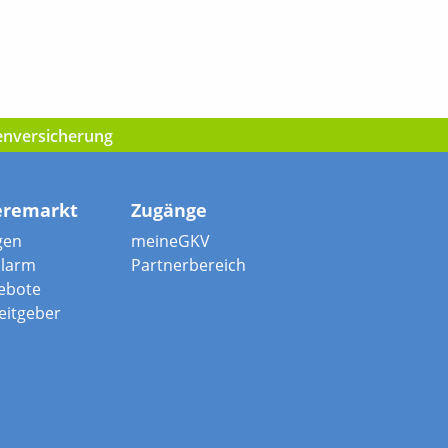
kenversicherung
eremarkt
Zugänge
gen
meineGKV
alarm
Partnerbereich
ebote
beitgeber