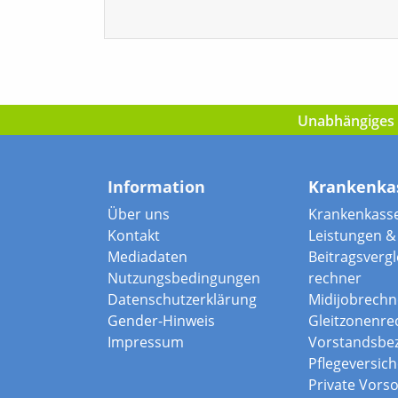
Unabhängiges I
Information
Krankenka
Über uns
Krankenkass
Kontakt
Leistungen & 
Mediadaten
Beitragsvergle
Nutzungsbedingungen
rechner
Datenschutzerklärung
Midijobrechn
Gender-Hinweis
Gleitzonenre
Impressum
Vorstandsbe
Pflegeversic
Private Vors