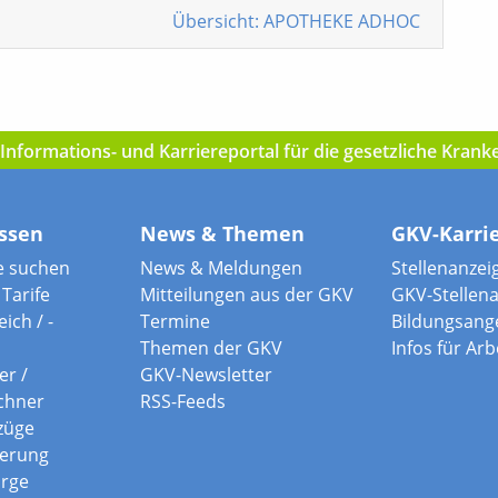
Übersicht: APOTHEKE ADHOC
nformations- und Karriereportal für die gesetzliche Kran
ssen
News & Themen
GKV-Karri
e suchen
News & Meldungen
Stellenanzei
Tarife
Mitteilungen aus der GKV
GKV-Stellen
ich / -
Termine
Bildungsang
Themen der GKV
Infos für Ar
er /
GKV-Newsletter
chner
RSS-Feeds
züge
herung
orge