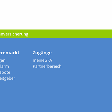
kenversicherung
eremarkt
Zugänge
gen
meineGKV
alarm
Partnerbereich
ebote
beitgeber