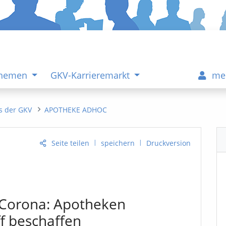
Themen
GKV-Karrieremarkt
me
s der GKV
APOTHEKE ADHOC
|
|
Seite teilen
speichern
Druckversion
 Corona: Apotheken
f beschaffen