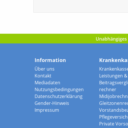
Unabhängiges I
Information
Krankenka
Über uns
Krankenkass
Kontakt
Leistungen & 
Mediadaten
Beitragsvergle
Nutzungsbedingungen
rechner
Datenschutzerklärung
Midijobrechn
Gender-Hinweis
Gleitzonenre
Impressum
Vorstandsbe
Pflegeversic
Private Vors