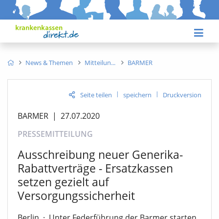
News & Themen
Mitteilun
BARMER
|
|
Seite teilen
speichern
Druckversion
BARMER
|
27.07.2020
PRESSEMITTEILUNG
Ausschreibung neuer Generika-
Rabattverträge - Ersatzkassen
setzen gezielt auf
Versorgungssicherheit
Berlin
·
Unter Federführung der Barmer starten