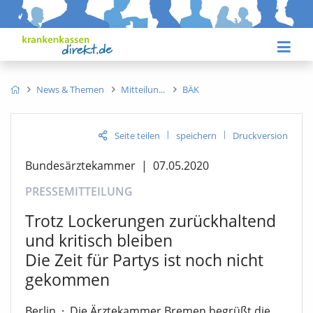
News & Themen
Mitteilun
BÄK
|
|
Seite teilen
speichern
Druckversion
Bundesärztekammer
|
07.05.2020
PRESSEMITTEILUNG
Trotz Lockerungen zurückhaltend
und kritisch bleiben
Die Zeit für Partys ist noch nicht
gekommen
Berlin
·
Die Ärztekammer Bremen begrüßt die