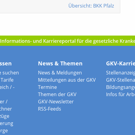
Übersicht: BKK Pfalz
nformations- und Karriereportal für die gesetzliche Kran
ssen
News & Themen
GKV-Karri
e suchen
News & Meldungen
Stellenanzei
Tarife
Mitteilungen aus der GKV
GKV-Stellen
ich / -
Termine
Bildungsang
Themen der GKV
Infos für Ar
er /
GKV-Newsletter
chner
RSS-Feeds
züge
herung
orge