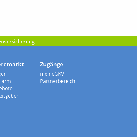
kenversicherung
eremarkt
Zugänge
gen
meineGKV
alarm
Partnerbereich
ebote
beitgeber