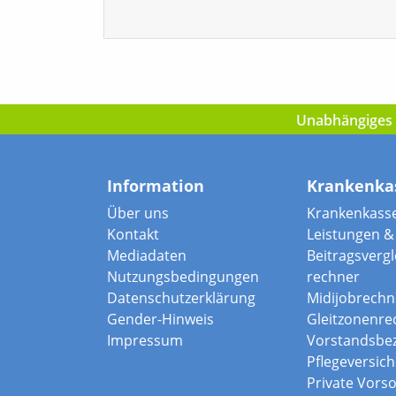
Unabhängiges I
Information
Krankenka
Über uns
Krankenkass
Kontakt
Leistungen & 
Mediadaten
Beitragsvergle
Nutzungsbedingungen
rechner
Datenschutzerklärung
Midijobrechn
Gender-Hinweis
Gleitzonenre
Impressum
Vorstandsbe
Pflegeversic
Private Vors