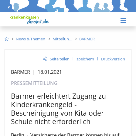
News & Themen
Mitteilun
BARMER
|
|
Seite teilen
speichern
Druckversion
BARMER
|
18.01.2021
PRESSEMITTEILUNG
Barmer erleichtert Zugang zu
Kinderkrankengeld -
Bescheinigung von Kita oder
Schule nicht erforderlich
Berlin
·
Versicherte der Barmer können bis auf