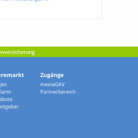
kenversicherung
eremarkt
Zugänge
gen
meineGKV
alarm
Partnerbereich
ebote
beitgeber