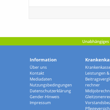
Unabhängiges I
Information
Krankenka
Über uns
Krankenkass
Kontakt
Leistungen & 
Mediadaten
Beitragsvergle
Nutzungsbedingungen
rechner
Datenschutzerklärung
Midijobrechn
Gender-Hinweis
Gleitzonenre
Impressum
Vorstandsbe
Pflegeversic