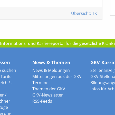
Übersicht: TK
nformations- und Karriereportal für die gesetzliche Kran
ssen
News & Themen
GKV-Karri
e suchen
News & Meldungen
Stellenanzei
Tarife
Mitteilungen aus der GKV
GKV-Stellen
ich / -
Termine
Bildungsang
Themen der GKV
Infos für Ar
er /
GKV-Newsletter
chner
RSS-Feeds
züge
herung