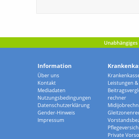
Unabhängiges I
Information
Krankenka
Über uns
Krankenkass
Kontakt
Leistungen & 
Mediadaten
Beitragsvergle
Nutzungsbedingungen
rechner
Datenschutzerklärung
Midijobrechn
Gender-Hinweis
Gleitzonenre
Impressum
Vorstandsbe
Pflegeversic
Private Vors