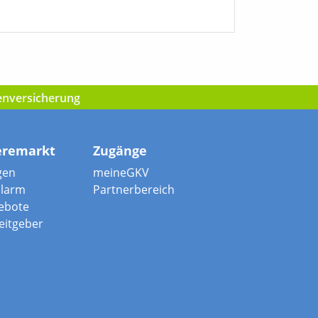
kenversicherung
eremarkt
Zugänge
gen
meineGKV
alarm
Partnerbereich
ebote
beitgeber