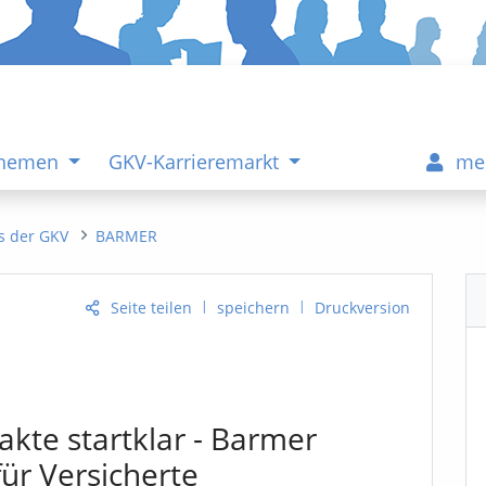
Themen
GKV-Karrieremarkt
me
s der GKV
BARMER
|
|
Seite teilen
speichern
Druckversion
akte startklar - Barmer
ür Versicherte