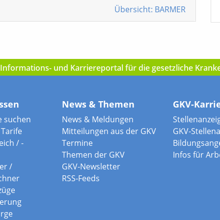
Übersicht: BARMER
nformations- und Karriereportal für die gesetzliche Kran
ssen
News & Themen
GKV-Karri
e suchen
News & Meldungen
Stellenanzei
Tarife
Mitteilungen aus der GKV
GKV-Stellen
ich / -
Termine
Bildungsang
Themen der GKV
Infos für Ar
er /
GKV-Newsletter
chner
RSS-Feeds
züge
herung
orge