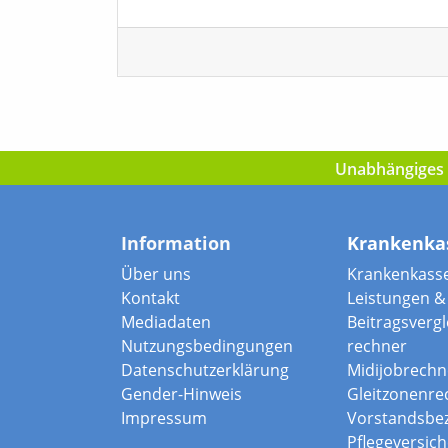
Unabhängiges I
Information
Krankenka
Über uns
Krankenkass
Kontakt
Leistungen & 
Mediadaten
Beitragsvergle
Nutzungsbedingungen
rechner
Datenschutzerklärung
Midijobrechn
Gender-Hinweis
Gleitzonenre
Impressum
Vorstandsbe
Pflegeversic