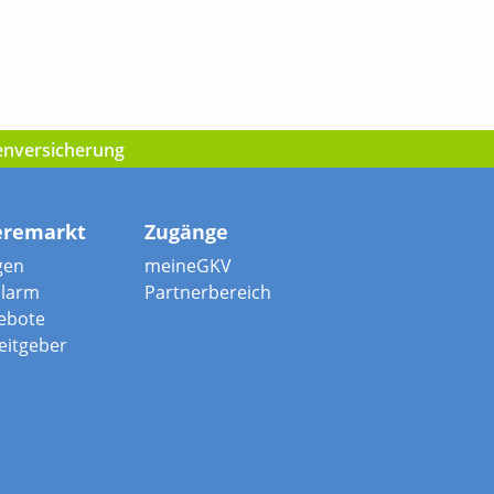
kenversicherung
eremarkt
Zugänge
gen
meineGKV
alarm
Partnerbereich
ebote
beitgeber