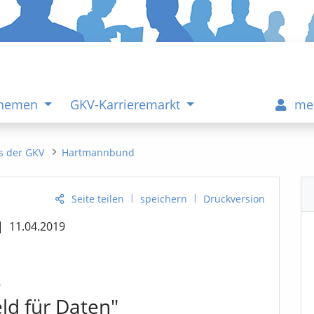
Themen
GKV-Karrieremarkt
me
s der GKV
Hartmannbund
|
|
Seite teilen
speichern
Druckversion
|
11.04.2019
e
ld für Daten"