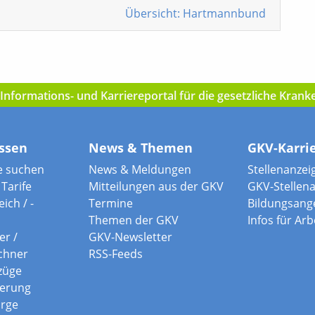
Übersicht: Hartmannbund
nformations- und Karriereportal für die gesetzliche Kran
ssen
News & Themen
GKV-Karri
e suchen
News & Meldungen
Stellenanzei
Tarife
Mitteilungen aus der GKV
GKV-Stellen
ich / -
Termine
Bildungsang
Themen der GKV
Infos für Ar
er /
GKV-Newsletter
chner
RSS-Feeds
züge
herung
orge