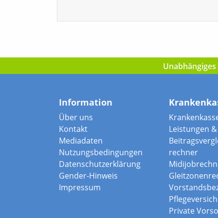
Unabhängiges I
Information
Krankenka
Über uns
Krankenkass
Kontakt
Leistungen & 
Mediadaten
Beitragsvergle
Nutzungsbedingungen
rechner
Datenschutzerklärung
Midijobrechn
Gender-Hinweis
Gleitzonenre
Impressum
Vorstandsbe
Pflegeversic
Private Vors