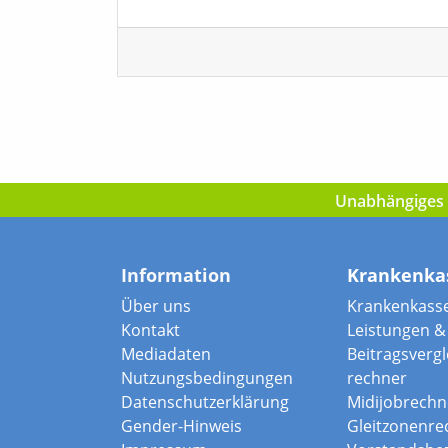
Unabhängiges I
Information
Krankenka
Über uns
Krankenkass
Kontakt
Leistungen & 
Mediadaten
Beitragsvergle
Nutzungsbedingungen
rechner
Datenschutzerklärung
Midijobrechn
Gender-Hinweis
Gleitzonenre