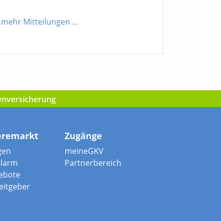
mehr Mitteilungen
...
kenversicherung
eremarkt
Zugänge
gen
meineGKV
alarm
Partnerbereich
ebote
beitgeber