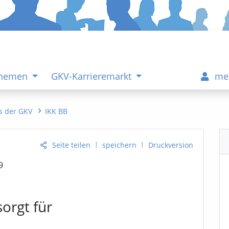
Themen
GKV-Karrieremarkt
me
s der GKV
IKK BB
|
|
Seite teilen
speichern
Druckversion
9
orgt für