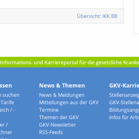
Übersicht: IKK BB
nformations- und Karriereportal für die gesetzliche Kran
ssen
News & Themen
GKV-Karri
e suchen
News & Meldungen
Stellenanzei
Tarife
Mitteilungen aus der GKV
GKV-Stellen
ich / -
Termine
Bildungsang
Themen der GKV
Infos für Ar
er /
GKV-Newsletter
chner
RSS-Feeds