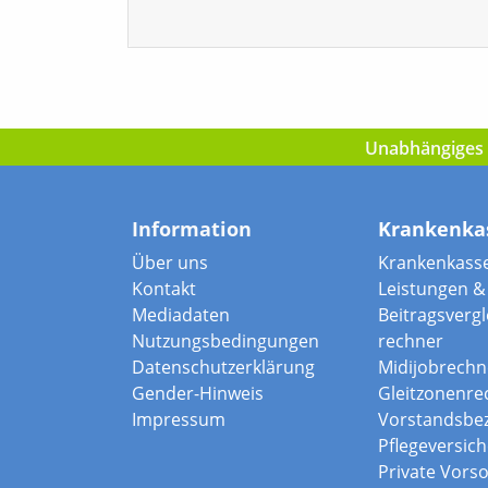
Unabhängiges I
Information
Krankenka
Über uns
Krankenkass
Kontakt
Leistungen & 
Mediadaten
Beitragsvergle
Nutzungsbedingungen
rechner
Datenschutzerklärung
Midijobrechn
Gender-Hinweis
Gleitzonenre
Impressum
Vorstandsbe
Pflegeversic
Private Vors