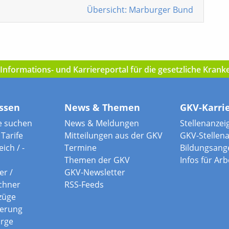
Übersicht: Marburger Bund
nformations- und Karriereportal für die gesetzliche Kran
ssen
News & Themen
GKV-Karri
e suchen
News & Meldungen
Stellenanzei
Tarife
Mitteilungen aus der GKV
GKV-Stellen
ich / -
Termine
Bildungsang
Themen der GKV
Infos für Ar
er /
GKV-Newsletter
chner
RSS-Feeds
züge
herung
orge