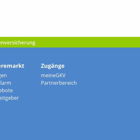
kenversicherung
eremarkt
Zugänge
gen
meineGKV
alarm
Partnerbereich
ebote
beitgeber